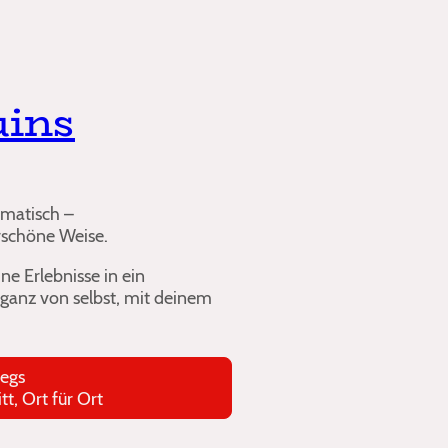
uins
eisen automatisch –
e Weise.
e Erlebnisse in ein
 ganz von selbst, mit deinem
gerade unterwegs
 Ort für Ort